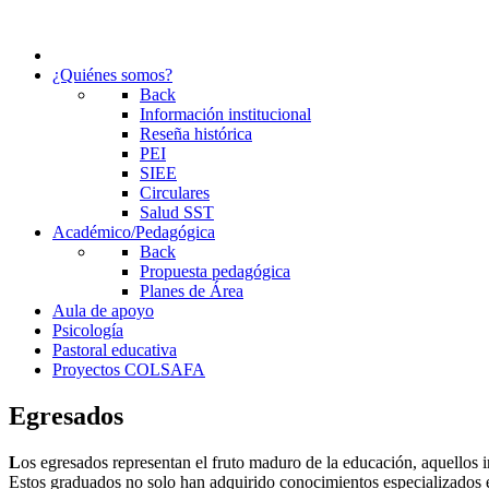
¿Quiénes somos?
Back
Información institucional
Reseña histórica
PEI
SIEE
Circulares
Salud SST
Académico/Pedagógica
Back
Propuesta pedagógica
Planes de Área
Aula de apoyo
Psicología
Pastoral educativa
Proyectos COLSAFA
Egresados
L
os egresados representan el fruto maduro de la educación, aquello
Estos graduados no solo han adquirido conocimientos especializados e