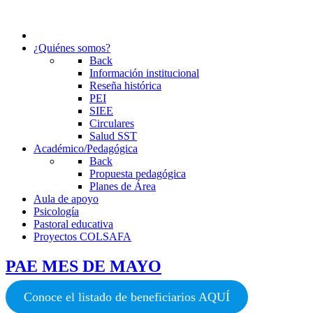
¿Quiénes somos?
Back
Información institucional
Reseña histórica
PEI
SIEE
Circulares
Salud SST
Académico/Pedagógica
Back
Propuesta pedagógica
Planes de Área
Aula de apoyo
Psicología
Pastoral educativa
Proyectos COLSAFA
PAE MES DE MAYO
Conoce el listado de beneficiarios AQUÍ