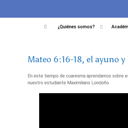
¿Quiénes somos?
Académ
Mateo 6:16-18, el ayuno y
En este tiempo de cuaresma aprendamos sobre est
nuestro estudiante Maximiliano Londoño.