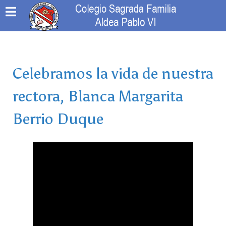
Celebramos la vida de nuestra
rectora, Blanca Margarita
Berrio Duque