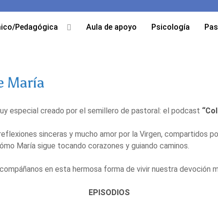
ico/Pedagógica
Aula de apoyo
Psicología
Pas
e María
y especial creado por el semillero de pastoral: el podcast
“Col
, reflexiones sinceras y mucho amor por la Virgen, compartidos
 cómo María sigue tocando corazones y guiando caminos.
compáñanos en esta hermosa forma de vivir nuestra devoción m
EPISODIOS